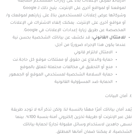
الارتباط لعرض الإعلانات بناءً على زيارات المستخدم السابقة
لموقعنا أو لمواقع أخرى على الإنترنت. يتيح ذلك لـ Google
وشركائها عرض إعلانات للمستخدمين بناءً على زيارتهم لموقعك و/
أو مواقع أخرى على الإنترنت. يمكنك إلغاء الاشتراك في الإعلانات
المخصصة عن طريق زيارة إعدادات الإعلانات في Google.
للامتثال القانوني:
قد نكشف عن بياناتك الشخصية بحسن نية
عندما يكون هذا الإجراء ضروريًا من أجل:
الامتثال لالتزام قانوني
حماية والدفاع عن حقوق أو ممتلكات موقع كل حاجة.نت
منع أو التحقيق في مخالفات محتملة تتعلق بالموقع
حماية السلامة الشخصية لمستخدمي الموقع أو الجمهور
الحماية ضد المسؤولية القانونية
٤. أمان البيانات
يُعد أمان بياناتك أمرًا مهمًا بالنسبة لنا، ولكن تذكر أنه لا توجد طريقة
نقل عبر الإنترنت أو طريقة تخزين إلكتروني آمنة بنسبة 100%. بينما
نسعى جاهدين لاستخدام وسائل مقبولة تجاريًا لحماية بياناتك
الشخصية، لا يمكننا ضمان أمانها المطلق.